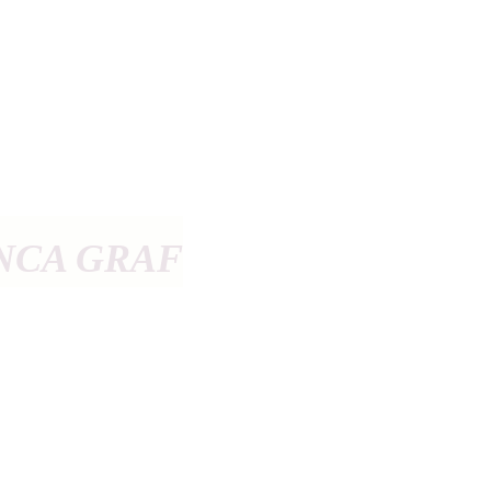
NCA GRAF
Die "Gräfin" des Deutschen POP - S