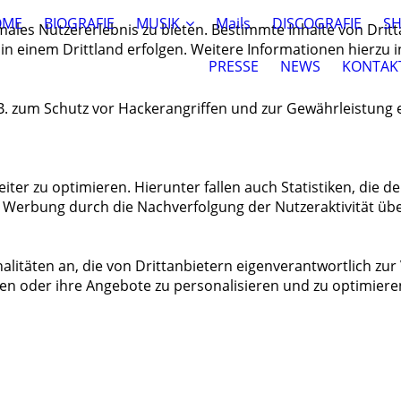
OME
BIOGRAFIE
MUSIK
Mails
DISCOGRAFIE
S
ales Nutzererlebnis zu bieten. Bestimmte Inhalte von Drit
 in einem Drittland erfolgen. Weitere Informationen hierzu 
PRESSE
NEWS
KONTAK
.B. zum Schutz vor Hackerangriffen und zur Gewährleistung
ter zu optimieren. Hierunter fallen auch Statistiken, die 
er Werbung durch die Nachverfolgung der Nutzeraktivität ü
alitäten an, die von Drittanbietern eigenverantwortlich zur
lgen oder ihre Angebote zu personalisieren und zu optimiere