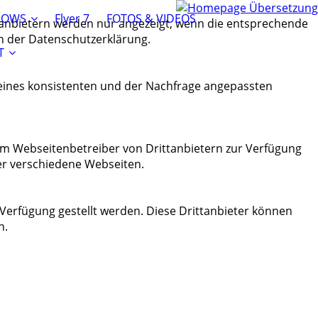
HOWS
Flyer 7
FOTOS & VIDEOS
tanbietern werden nur angezeigt, wenn die entsprechende
in der Datenschutzerklärung.
T
 eines konsistenten und der Nachfrage angepassten
dem Webseitenbetreiber von Drittanbietern zur Verfügung
ber verschiedene Webseiten.
 Verfügung gestellt werden. Diese Drittanbieter können
n.