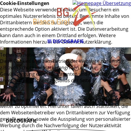
AGER
Cookie-Einstellungen
Diese Webseite verwendet Cookies, um Besuchern ein
optimales Nutzererlebnis zu bieten. Bestimmte Inhalte von
Drittanbietern werden nur angezeigt, wenn die
entsprechende Option aktiviert ist. Die Datenverarbeitung
kann dann auch in einem Drittland erfolgen. Weitere
DISCOGRAFIE
S
Informationen hierzu in der Datenschutzerklärung.
Technisch notwendige
Diese Cookies sind zum Betrieb der Webseite notwendig,
z.B. zum Schutz vor Hackerangriffen und zur
Gewährleistung eines konsistenten und der Nachfrage
angepassten Erscheinungsbilds der Seite.
Analytische
Diese Cookies werden verwendet, um das Nutzererlebnis
weiter zu optimieren. Hierunter fallen auch Statistiken, die
dem Webseitenbetreiber von Drittanbietern zur Verfügung
gestellt werden, sowie die Ausspielung von personalisierter
DISCOGRAFIE
Werbung durch die Nachverfolgung der Nutzeraktivität